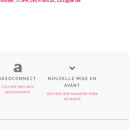
tionale
, la
JPA
,
Les Francas
,
La Ligue de
ASSOCONNECT
NOUVELLE MISE EN
AVANT
Ceci est lien vers
assoconnect
ceci est une nouvelle mise
en avant