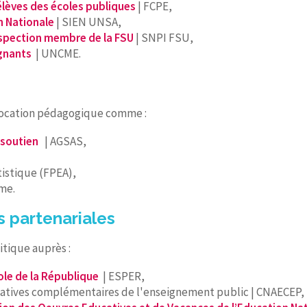
élèves des écoles publiques
| FCPE,
n Nationale
| SIEN UNSA,
nspection membre de la FSU
| SNPI FSU,
ignants
| UNCME.
à vocation pédagogique comme :
 soutien
| AGSAS,
istique (FPEA),
sme.
s partenariales
itique auprès :
ole de la République
| ESPER,
ucatives complémentaires de l'enseignement public | CNAECEP,