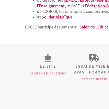
du G8 avec : les
CEMEA
, l'
EEDF
, la
Fédérat
l'Enseignement
, le CAPE et
Fédération G
de COOP.FR, les entreprises coopératives
et
Solidarité Laïque
.
L'OCCE participe également au
Salon de l'Educa
LE SITE
ESSAI DE MISE 
AVANT FORMATI
Le site de Biper studio
ceci est un test