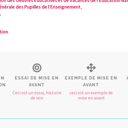
ion des Oeuvres Educatives et de Vacances de l’Education Na
énérale des Pupilles de l’Enseignement
,
,
tion
.
EN
ESSAI DE MISE EN
EXEMPLE DE MISE EN
ON
AVANT
AVANT
Ceci est un essai, histoire
ceci est un exemple de
de voir
mise en avant