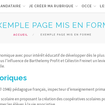
MANDATAIRE
JE CRÉER MA RUBRIQUE
OCCE
LE
XEMPLE PAGE MIS EN FOR
ACCUEIL
EXEMPLE PAGE MIS EN FORME
mique avec pour intérêt éducatif de développer dès le plus jeu
s l’influence de Barthelemy Profit et Célestin Freinet un lev
le.
oriques
7-1946) pédagogue français, inspecteur d’enseignement primai
scolaire en proposant la création des coopératives scolaires po
r les élèves à la vie associative.