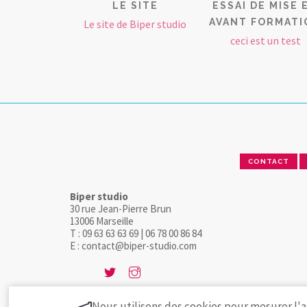
LE SITE
ESSAI DE MISE 
AVANT FORMATI
Le site de Biper studio
ceci est un test
CONTACT
Biper studio
30 rue Jean-Pierre Brun
13006 Marseille
T : 09 63 63 63 69 | 06 78 00 86 84
E : contact@biper-studio.com
Nous utilisons des cookies pour mesurer l'a