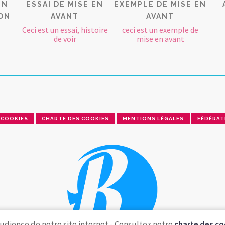
EN
ESSAI DE MISE EN
EXEMPLE DE MISE EN
ON
AVANT
AVANT
Ceci est un essai, histoire
ceci est un exemple de
de voir
mise en avant
COOKIES
CHARTE DES COOKIES
MENTIONS LÉGALES
FÉDÉRAT
udience de notre site internet - Consultez notre
charte des co