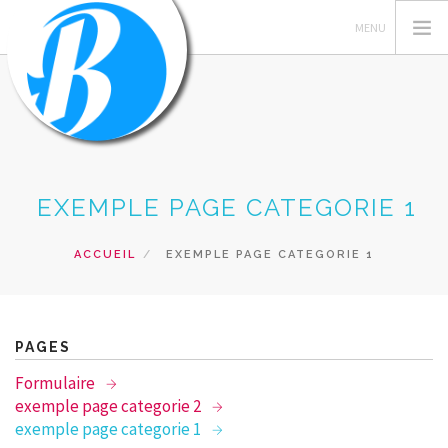
ACTIONS PÉDAGOGIQUES
EXEMPLE PAGE CATEGORIE 1
POUR LE MANDATAIRE
JE CRÉER MA RUBRIQUE
ACCUEIL
EXEMPLE PAGE CATEGORIE 1
OCCE
LES EXEMPLES
ACCÈS RÉSERVÉ
PAGES
RECHERCHER
Formulaire
exemple page categorie 2
CONTACT
exemple page categorie 1